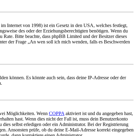
m Internet von 1998) ist ein Gesetz in den USA, welches festlegt,
ungsweise des oder der Erziehungsberechtigten benötigen. Wenn du
nd zu Rate. Bitte beachte, dass phpBB Limited und der Besitzer dieses
 unter der Frage „An wen soll ich mich wenden, falls es Beschwerden
elden können. Es könnte auch sein, dass deine IP-Adresse oder der
n.
 zwei Möglichkeiten. Wenn
COPPA
aktiviert ist und du angegeben hast,
rhalten hast. Wenn dies nicht der Fall ist, muss dein Benutzerkonto
 dies selbst erledigen oder ein Administrator. Bei der Registrierung
ungen. Ansonsten prüfe, ob du deine E-Mail-Adresse korrekt eingegeben
urde, dann kontaktiere einen Administrator.