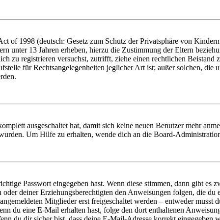
t of 1998 (deutsch: Gesetz zum Schutz der Privatsphäre von Kindern i
ern unter 13 Jahren erheben, hierzu die Zustimmung der Eltern bezieh
dich zu registrieren versuchst, zutrifft, ziehe einen rechtlichen Beista
stelle für Rechtsangelegenheiten jeglicher Art ist; außer solchen, die
erden.
 komplett ausgeschaltet hat, damit sich keine neuen Benutzer mehr anm
 wurden. Um Hilfe zu erhalten, wende dich an die Board-Administratio
richtige Passwort eingegeben hast. Wenn diese stimmen, dann gibt es
ern oder deiner Erziehungsberechtigten den Anweisungen folgen, die du e
 angemeldeten Mitglieder erst freigeschaltet werden – entweder musst du
. Wenn du eine E-Mail erhalten hast, folge den dort enthaltenen Anweis
nn du dir sicher bist, dass deine E-Mail-Adresse korrekt eingegeben w