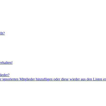
lt?
rhalten!
lieder?
er ignorierten Mitglieder hinzufügen oder diese wieder aus den Listen e