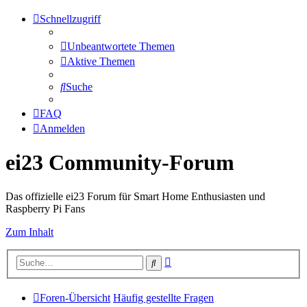
Schnellzugriff
Unbeantwortete Themen
Aktive Themen
Suche
FAQ
Anmelden
ei23 Community-Forum
Das offizielle ei23 Forum für Smart Home Enthusiasten und
Raspberry Pi Fans
Zum Inhalt
Erweiterte
Suche
Suche
Foren-Übersicht
Häufig gestellte Fragen