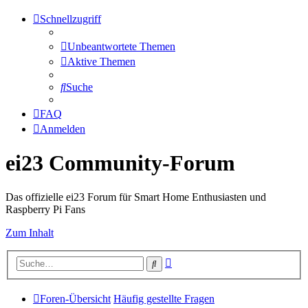
Schnellzugriff
Unbeantwortete Themen
Aktive Themen
Suche
FAQ
Anmelden
ei23 Community-Forum
Das offizielle ei23 Forum für Smart Home Enthusiasten und
Raspberry Pi Fans
Zum Inhalt
Erweiterte
Suche
Suche
Foren-Übersicht
Häufig gestellte Fragen