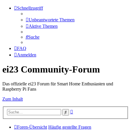
Schnellzugriff
Unbeantwortete Themen
Aktive Themen
Suche
FAQ
Anmelden
ei23 Community-Forum
Das offizielle ei23 Forum für Smart Home Enthusiasten und
Raspberry Pi Fans
Zum Inhalt
Erweiterte
Suche
Suche
Foren-Übersicht
Häufig gestellte Fragen