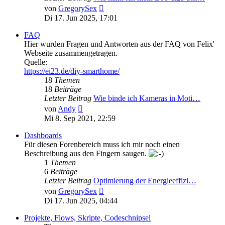
Neuester
von
GregorySex
Beitrag
Di 17. Jun 2025, 17:01
FAQ
Hier wurden Fragen und Antworten aus der FAQ von Felix'
Webseite zusammengetragen.
Quelle:
https://ei23.de/diy-smarthome/
18
Themen
18
Beiträge
Letzter Beitrag
Wie binde ich Kameras in Moti…
Neuester
von
Andy
Beitrag
Mi 8. Sep 2021, 22:59
Dashboards
Für diesen Forenbereich muss ich mir noch einen
Beschreibung aus den Fingern saugen.
1
Themen
6
Beiträge
Letzter Beitrag
Optimierung der Energieeffizi…
Neuester
von
GregorySex
Beitrag
Di 17. Jun 2025, 04:44
Projekte, Flows, Skripte, Codeschnipsel