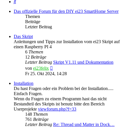
Suche
Das offizielle Forum für den DIY ei23 SmartHome Server
Themen
Beiträge
Letzter Beitrag
Das Skript
Anleitungen und Tipps zur Installation vom ei23 Skript auf
einen Raspberry PI 4
6
Themen
12
Beiträge
Letzter Beitrag
Skript V1.11 und Dokumentation
Neuester
von
ei23felix
Beitrag
Fr 25. Okt 2024, 14:28
Installation
Du hast Fragen oder ein Problem bei der Installation.....
Einfach Fragen.
Wenn du Fragen zu einem Programm hast das nicht
Bestandteil des Skripts ist benutz bitte den Bereich
Userprojekte
viewforum.php?f=33
148
Themen
761
Beiträge
Letzter Beitrag
Re: Thread und Matter in Dock…