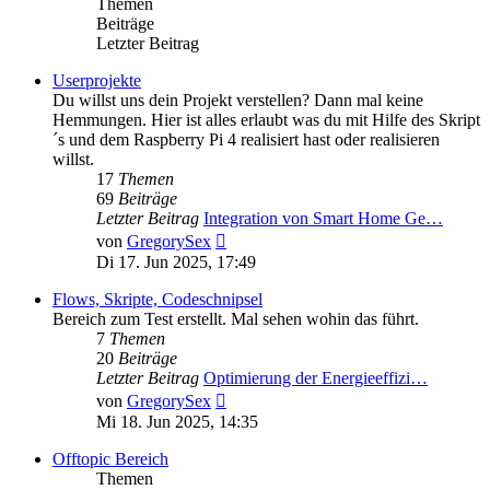
Themen
Beiträge
Letzter Beitrag
Userprojekte
Du willst uns dein Projekt verstellen? Dann mal keine
Hemmungen. Hier ist alles erlaubt was du mit Hilfe des Skript
´s und dem Raspberry Pi 4 realisiert hast oder realisieren
willst.
17
Themen
69
Beiträge
Letzter Beitrag
Integration von Smart Home Ge…
Neuester
von
GregorySex
Beitrag
Di 17. Jun 2025, 17:49
Flows, Skripte, Codeschnipsel
Bereich zum Test erstellt. Mal sehen wohin das führt.
7
Themen
20
Beiträge
Letzter Beitrag
Optimierung der Energieeffizi…
Neuester
von
GregorySex
Beitrag
Mi 18. Jun 2025, 14:35
Offtopic Bereich
Themen