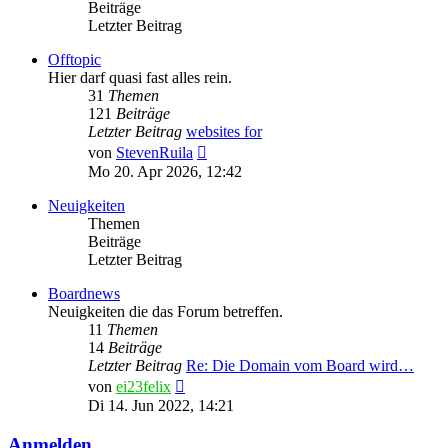
Beiträge
Letzter Beitrag
Offtopic
Hier darf quasi fast alles rein.
31
Themen
121
Beiträge
Letzter Beitrag
websites for
Neuester
von
StevenRuila
Beitrag
Mo 20. Apr 2026, 12:42
Neuigkeiten
Themen
Beiträge
Letzter Beitrag
Boardnews
Neuigkeiten die das Forum betreffen.
11
Themen
14
Beiträge
Letzter Beitrag
Re: Die Domain vom Board wird…
Neuester
von
ei23felix
Beitrag
Di 14. Jun 2022, 14:21
Anmelden