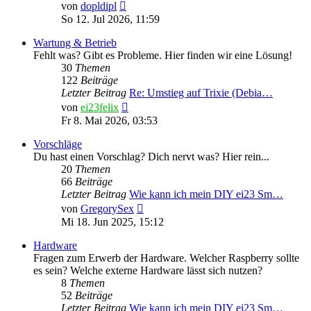
Neuester
von
dopldipl
Beitrag
So 12. Jul 2026, 11:59
Wartung & Betrieb
Fehlt was? Gibt es Probleme. Hier finden wir eine Lösung!
30
Themen
122
Beiträge
Letzter Beitrag
Re: Umstieg auf Trixie (Debia…
Neuester
von
ei23felix
Beitrag
Fr 8. Mai 2026, 03:53
Vorschläge
Du hast einen Vorschlag? Dich nervt was? Hier rein...
20
Themen
66
Beiträge
Letzter Beitrag
Wie kann ich mein DIY ei23 Sm…
Neuester
von
GregorySex
Beitrag
Mi 18. Jun 2025, 15:12
Hardware
Fragen zum Erwerb der Hardware. Welcher Raspberry sollte
es sein? Welche externe Hardware lässt sich nutzen?
8
Themen
52
Beiträge
Letzter Beitrag
Wie kann ich mein DIY ei23 Sm…