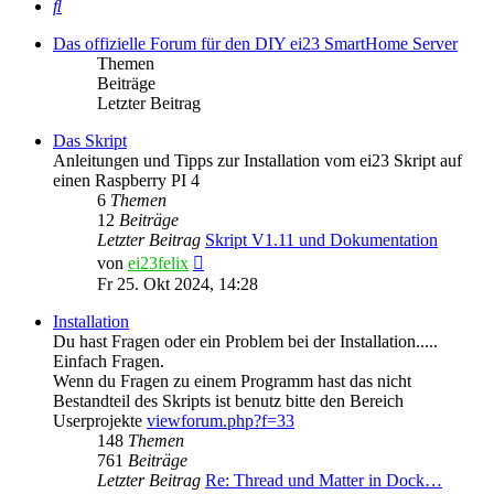
Suche
Das offizielle Forum für den DIY ei23 SmartHome Server
Themen
Beiträge
Letzter Beitrag
Das Skript
Anleitungen und Tipps zur Installation vom ei23 Skript auf
einen Raspberry PI 4
6
Themen
12
Beiträge
Letzter Beitrag
Skript V1.11 und Dokumentation
Neuester
von
ei23felix
Beitrag
Fr 25. Okt 2024, 14:28
Installation
Du hast Fragen oder ein Problem bei der Installation.....
Einfach Fragen.
Wenn du Fragen zu einem Programm hast das nicht
Bestandteil des Skripts ist benutz bitte den Bereich
Userprojekte
viewforum.php?f=33
148
Themen
761
Beiträge
Letzter Beitrag
Re: Thread und Matter in Dock…