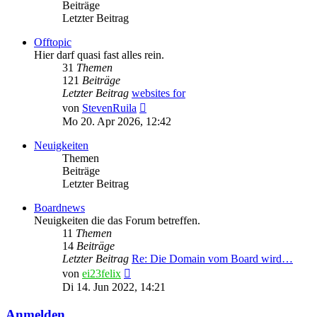
Beiträge
Letzter Beitrag
Offtopic
Hier darf quasi fast alles rein.
31
Themen
121
Beiträge
Letzter Beitrag
websites for
Neuester
von
StevenRuila
Beitrag
Mo 20. Apr 2026, 12:42
Neuigkeiten
Themen
Beiträge
Letzter Beitrag
Boardnews
Neuigkeiten die das Forum betreffen.
11
Themen
14
Beiträge
Letzter Beitrag
Re: Die Domain vom Board wird…
Neuester
von
ei23felix
Beitrag
Di 14. Jun 2022, 14:21
Anmelden