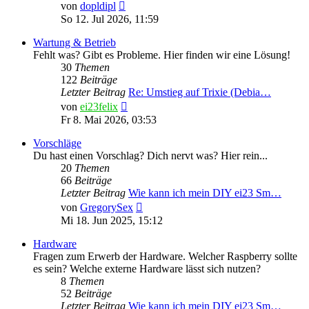
Neuester
von
dopldipl
Beitrag
So 12. Jul 2026, 11:59
Wartung & Betrieb
Fehlt was? Gibt es Probleme. Hier finden wir eine Lösung!
30
Themen
122
Beiträge
Letzter Beitrag
Re: Umstieg auf Trixie (Debia…
Neuester
von
ei23felix
Beitrag
Fr 8. Mai 2026, 03:53
Vorschläge
Du hast einen Vorschlag? Dich nervt was? Hier rein...
20
Themen
66
Beiträge
Letzter Beitrag
Wie kann ich mein DIY ei23 Sm…
Neuester
von
GregorySex
Beitrag
Mi 18. Jun 2025, 15:12
Hardware
Fragen zum Erwerb der Hardware. Welcher Raspberry sollte
es sein? Welche externe Hardware lässt sich nutzen?
8
Themen
52
Beiträge
Letzter Beitrag
Wie kann ich mein DIY ei23 Sm…