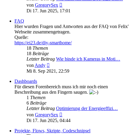
Neuester
von
GregorySex
Beitrag
Di 17. Jun 2025, 17:01
FAQ
Hier wurden Fragen und Antworten aus der FAQ von Felix'
Webseite zusammengetragen.
Quelle:
https://ei23.de/diy-smarthome/
18
Themen
18
Beiträge
Letzter Beitrag
Wie binde ich Kameras in Moti…
Neuester
von
Andy
Beitrag
Mi 8. Sep 2021, 22:59
Dashboards
Für diesen Forenbereich muss ich mir noch einen
Beschreibung aus den Fingern saugen.
1
Themen
6
Beiträge
Letzter Beitrag
Optimierung der Energieeffizi…
Neuester
von
GregorySex
Beitrag
Di 17. Jun 2025, 04:44
Projekte, Flows, Skripte, Codeschnipsel