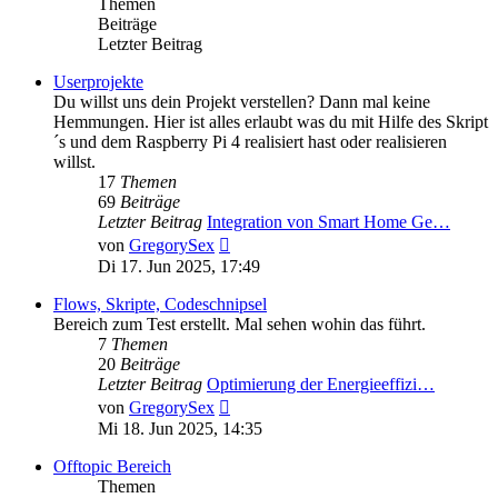
Themen
Beiträge
Letzter Beitrag
Userprojekte
Du willst uns dein Projekt verstellen? Dann mal keine
Hemmungen. Hier ist alles erlaubt was du mit Hilfe des Skript
´s und dem Raspberry Pi 4 realisiert hast oder realisieren
willst.
17
Themen
69
Beiträge
Letzter Beitrag
Integration von Smart Home Ge…
Neuester
von
GregorySex
Beitrag
Di 17. Jun 2025, 17:49
Flows, Skripte, Codeschnipsel
Bereich zum Test erstellt. Mal sehen wohin das führt.
7
Themen
20
Beiträge
Letzter Beitrag
Optimierung der Energieeffizi…
Neuester
von
GregorySex
Beitrag
Mi 18. Jun 2025, 14:35
Offtopic Bereich
Themen