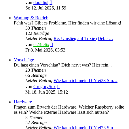
Neuester
von
dopldipl
Beitrag
So 12. Jul 2026, 11:59
Wartung & Betrieb
Fehlt was? Gibt es Probleme. Hier finden wir eine Lösung!
30
Themen
122
Beiträge
Letzter Beitrag
Re: Umstieg auf Trixie (Debia…
Neuester
von
ei23felix
Beitrag
Fr 8. Mai 2026, 03:53
Vorschläge
Du hast einen Vorschlag? Dich nervt was? Hier rein...
20
Themen
66
Beiträge
Letzter Beitrag
Wie kann ich mein DIY ei23 Sm…
Neuester
von
GregorySex
Beitrag
Mi 18. Jun 2025, 15:12
Hardware
Fragen zum Erwerb der Hardware. Welcher Raspberry sollte
es sein? Welche externe Hardware lässt sich nutzen?
8
Themen
52
Beiträge
Letzter Beitrag
Wie kann ich mein DIY ei23 Sm…