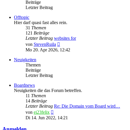
Beiträge
Letzter Beitrag
Offtopic
Hier darf quasi fast alles rein.
31
Themen
121
Beiträge
Letzter Beitrag
websites for
Neuester
von
StevenRuila
Beitrag
Mo 20. Apr 2026, 12:42
Neuigkeiten
Themen
Beiträge
Letzter Beitrag
Boardnews
Neuigkeiten die das Forum betreffen.
11
Themen
14
Beiträge
Letzter Beitrag
Re: Die Domain vom Board wird…
Neuester
von
ei23felix
Beitrag
Di 14. Jun 2022, 14:21
Anmelden