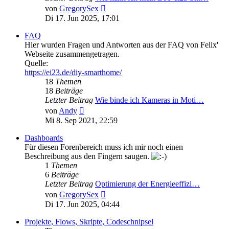
Neuester
von
GregorySex
Beitrag
Di 17. Jun 2025, 17:01
FAQ
Hier wurden Fragen und Antworten aus der FAQ von Felix'
Webseite zusammengetragen.
Quelle:
https://ei23.de/diy-smarthome/
18
Themen
18
Beiträge
Letzter Beitrag
Wie binde ich Kameras in Moti…
Neuester
von
Andy
Beitrag
Mi 8. Sep 2021, 22:59
Dashboards
Für diesen Forenbereich muss ich mir noch einen
Beschreibung aus den Fingern saugen.
1
Themen
6
Beiträge
Letzter Beitrag
Optimierung der Energieeffizi…
Neuester
von
GregorySex
Beitrag
Di 17. Jun 2025, 04:44
Projekte, Flows, Skripte, Codeschnipsel