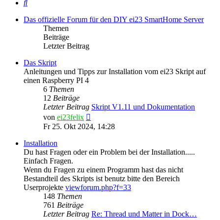
Suche
Das offizielle Forum für den DIY ei23 SmartHome Server
Themen
Beiträge
Letzter Beitrag
Das Skript
Anleitungen und Tipps zur Installation vom ei23 Skript auf
einen Raspberry PI 4
6
Themen
12
Beiträge
Letzter Beitrag
Skript V1.11 und Dokumentation
Neuester
von
ei23felix
Beitrag
Fr 25. Okt 2024, 14:28
Installation
Du hast Fragen oder ein Problem bei der Installation.....
Einfach Fragen.
Wenn du Fragen zu einem Programm hast das nicht
Bestandteil des Skripts ist benutz bitte den Bereich
Userprojekte
viewforum.php?f=33
148
Themen
761
Beiträge
Letzter Beitrag
Re: Thread und Matter in Dock…