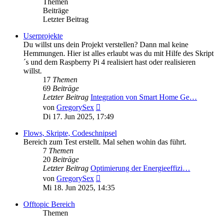
Themen
Beiträge
Letzter Beitrag
Userprojekte
Du willst uns dein Projekt verstellen? Dann mal keine
Hemmungen. Hier ist alles erlaubt was du mit Hilfe des Skript
´s und dem Raspberry Pi 4 realisiert hast oder realisieren
willst.
17
Themen
69
Beiträge
Letzter Beitrag
Integration von Smart Home Ge…
Neuester
von
GregorySex
Beitrag
Di 17. Jun 2025, 17:49
Flows, Skripte, Codeschnipsel
Bereich zum Test erstellt. Mal sehen wohin das führt.
7
Themen
20
Beiträge
Letzter Beitrag
Optimierung der Energieeffizi…
Neuester
von
GregorySex
Beitrag
Mi 18. Jun 2025, 14:35
Offtopic Bereich
Themen