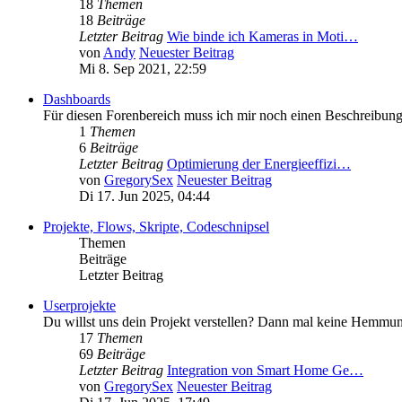
18
Themen
18
Beiträge
Letzter Beitrag
Wie binde ich Kameras in Moti…
von
Andy
Neuester Beitrag
Mi 8. Sep 2021, 22:59
Dashboards
Für diesen Forenbereich muss ich mir noch einen Beschreibun
1
Themen
6
Beiträge
Letzter Beitrag
Optimierung der Energieeffizi…
von
GregorySex
Neuester Beitrag
Di 17. Jun 2025, 04:44
Projekte, Flows, Skripte, Codeschnipsel
Themen
Beiträge
Letzter Beitrag
Userprojekte
Du willst uns dein Projekt verstellen? Dann mal keine Hemmungen.
17
Themen
69
Beiträge
Letzter Beitrag
Integration von Smart Home Ge…
von
GregorySex
Neuester Beitrag