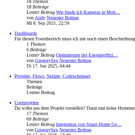
18
Themen
18
Beiträge
Letzter Beitrag
Wie binde ich Kameras in Moti…
von
Andy
Neuester Beitrag
Mi 8. Sep 2021, 22:59
Dashboards
Für diesen Forenbereich muss ich mir noch einen Beschreibun
1
Themen
6
Beiträge
Letzter Beitrag
Optimierung der Energieeffizi…
von
GregorySex
Neuester Beitrag
Di 17. Jun 2025, 04:44
Projekte, Flows, Skripte, Codeschnipsel
Themen
Beiträge
Letzter Beitrag
Userprojekte
Du willst uns dein Projekt verstellen? Dann mal keine Hemmungen.
17
Themen
69
Beiträge
Letzter Beitrag
Integration von Smart Home Ge…
von
GregorySex
Neuester Beitrag