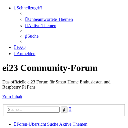
Schnellzugriff
Unbeantwortete Themen
Aktive Themen
Suche
FAQ
Anmelden
ei23 Community-Forum
Das offizielle ei23 Forum für Smart Home Enthusiasten und
Raspberry Pi Fans
Zum Inhalt
Erweiterte
Suche
Suche
Foren-Übersicht
Suche
Aktive Themen