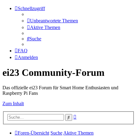
Schnellzugriff
Unbeantwortete Themen
Aktive Themen
Suche
FAQ
Anmelden
ei23 Community-Forum
Das offizielle ei23 Forum für Smart Home Enthusiasten und
Raspberry Pi Fans
Zum Inhalt
Erweiterte
Suche
Suche
Foren-Übersicht
Suche
Aktive Themen