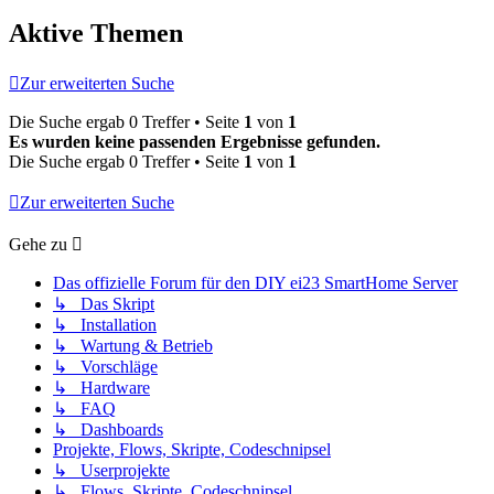
Aktive Themen
Zur erweiterten Suche
Die Suche ergab 0 Treffer • Seite
1
von
1
Es wurden keine passenden Ergebnisse gefunden.
Die Suche ergab 0 Treffer • Seite
1
von
1
Zur erweiterten Suche
Gehe zu
Das offizielle Forum für den DIY ei23 SmartHome Server
↳ Das Skript
↳ Installation
↳ Wartung & Betrieb
↳ Vorschläge
↳ Hardware
↳ FAQ
↳ Dashboards
Projekte, Flows, Skripte, Codeschnipsel
↳ Userprojekte
↳ Flows, Skripte, Codeschnipsel