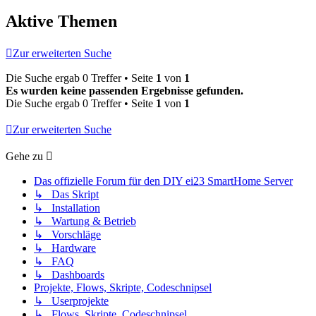
Aktive Themen
Zur erweiterten Suche
Die Suche ergab 0 Treffer • Seite
1
von
1
Es wurden keine passenden Ergebnisse gefunden.
Die Suche ergab 0 Treffer • Seite
1
von
1
Zur erweiterten Suche
Gehe zu
Das offizielle Forum für den DIY ei23 SmartHome Server
↳ Das Skript
↳ Installation
↳ Wartung & Betrieb
↳ Vorschläge
↳ Hardware
↳ FAQ
↳ Dashboards
Projekte, Flows, Skripte, Codeschnipsel
↳ Userprojekte
↳ Flows, Skripte, Codeschnipsel