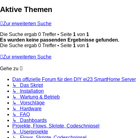
Aktive Themen
Zur erweiterten Suche
Die Suche ergab 0 Treffer • Seite
1
von
1
Es wurden keine passenden Ergebnisse gefunden.
Die Suche ergab 0 Treffer • Seite
1
von
1
Zur erweiterten Suche
Gehe zu
Das offizielle Forum für den DIY ei23 SmartHome Server
↳ Das Skript
↳ Installation
↳ Wartung & Betrieb
↳ Vorschläge
↳ Hardware
↳ FAQ
↳ Dashboards
Projekte, Flows, Skripte, Codeschnipsel
↳ Userprojekte
↳ Flows, Skripte, Codeschnipsel