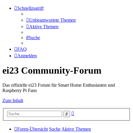
Schnellzugriff
Unbeantwortete Themen
Aktive Themen
Suche
FAQ
Anmelden
ei23 Community-Forum
Das offizielle ei23 Forum für Smart Home Enthusiasten und
Raspberry Pi Fans
Zum Inhalt
Erweiterte
Suche
Suche
Foren-Übersicht
Suche
Aktive Themen