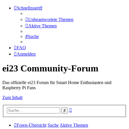
Schnellzugriff
Unbeantwortete Themen
Aktive Themen
Suche
FAQ
Anmelden
ei23 Community-Forum
Das offizielle ei23 Forum für Smart Home Enthusiasten und
Raspberry Pi Fans
Zum Inhalt
Erweiterte
Suche
Suche
Foren-Übersicht
Suche
Aktive Themen