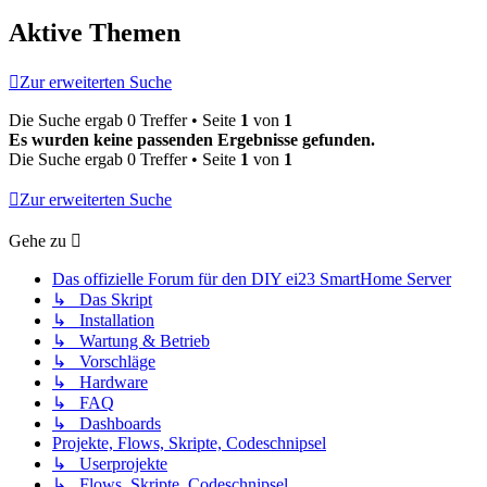
Aktive Themen
Zur erweiterten Suche
Die Suche ergab 0 Treffer • Seite
1
von
1
Es wurden keine passenden Ergebnisse gefunden.
Die Suche ergab 0 Treffer • Seite
1
von
1
Zur erweiterten Suche
Gehe zu
Das offizielle Forum für den DIY ei23 SmartHome Server
↳ Das Skript
↳ Installation
↳ Wartung & Betrieb
↳ Vorschläge
↳ Hardware
↳ FAQ
↳ Dashboards
Projekte, Flows, Skripte, Codeschnipsel
↳ Userprojekte
↳ Flows, Skripte, Codeschnipsel