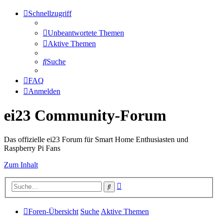
Schnellzugriff
Unbeantwortete Themen
Aktive Themen
Suche
FAQ
Anmelden
ei23 Community-Forum
Das offizielle ei23 Forum für Smart Home Enthusiasten und
Raspberry Pi Fans
Zum Inhalt
Erweiterte
Suche
Suche
Foren-Übersicht
Suche
Aktive Themen