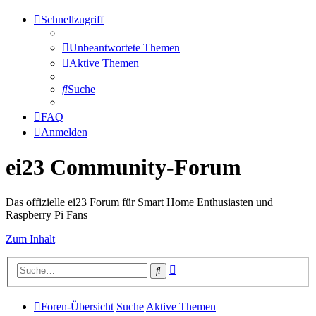
Schnellzugriff
Unbeantwortete Themen
Aktive Themen
Suche
FAQ
Anmelden
ei23 Community-Forum
Das offizielle ei23 Forum für Smart Home Enthusiasten und
Raspberry Pi Fans
Zum Inhalt
Erweiterte
Suche
Suche
Foren-Übersicht
Suche
Aktive Themen