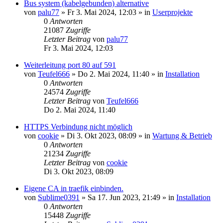
Bus system (kabelgebunden) alternative
von
palu77
»
Fr 3. Mai 2024, 12:03
» in
Userprojekte
0
Antworten
21087
Zugriffe
Letzter Beitrag
von
palu77
Fr 3. Mai 2024, 12:03
Weiterleitung port 80 auf 591
von
Teufel666
»
Do 2. Mai 2024, 11:40
» in
Installation
0
Antworten
24574
Zugriffe
Letzter Beitrag
von
Teufel666
Do 2. Mai 2024, 11:40
HTTPS Verbindung nicht möglich
von
cookie
»
Di 3. Okt 2023, 08:09
» in
Wartung & Betrieb
0
Antworten
21234
Zugriffe
Letzter Beitrag
von
cookie
Di 3. Okt 2023, 08:09
Eigene CA in traefik einbinden.
von
Sublime0391
»
Sa 17. Jun 2023, 21:49
» in
Installation
0
Antworten
15448
Zugriffe