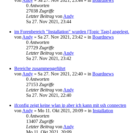
von
Andy
»
Sa 27. Nov 2021, 23:44
» in
Boardnews
0
Antworten
27038
Zugriffe
Letzter Beitrag
von
Andy
Sa 27. Nov 2021, 23:44
im Forenbereich "Installation" wurden [Topic Tags] angelegt.
von
Andy
»
Sa 27. Nov 2021, 23:42
» in
Boardnews
0
Antworten
27729
Zugriffe
Letzter Beitrag
von
Andy
Sa 27. Nov 2021, 23:42
Bereiche zusammengeführt
von
Andy
»
Sa 27. Nov 2021, 22:40
» in
Boardnews
0
Antworten
27153
Zugriffe
Letzter Beitrag
von
Andy
Sa 27. Nov 2021, 22:40
ifconfig zeigt keine wlan ip aber ich kann mit ssh connecten
von
Andy
»
Mo 11. Okt 2021, 20:09
» in
Installation
0
Antworten
13407
Zugriffe
Letzter Beitrag
von
Andy
Mo 11. Okt 2021, 20:09