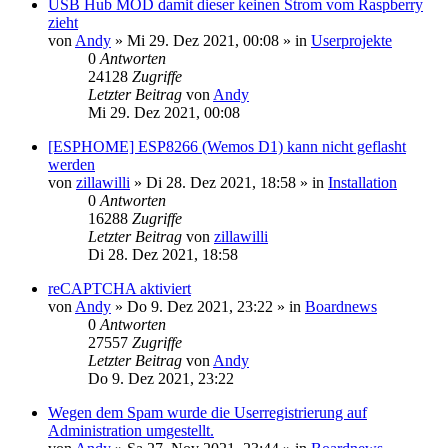
USB Hub MOD damit dieser keinen Strom vom Raspberry
zieht
von
Andy
»
Mi 29. Dez 2021, 00:08
» in
Userprojekte
0
Antworten
24128
Zugriffe
Letzter Beitrag
von
Andy
Mi 29. Dez 2021, 00:08
[ESPHOME] ESP8266 (Wemos D1) kann nicht geflasht
werden
von
zillawilli
»
Di 28. Dez 2021, 18:58
» in
Installation
0
Antworten
16288
Zugriffe
Letzter Beitrag
von
zillawilli
Di 28. Dez 2021, 18:58
reCAPTCHA aktiviert
von
Andy
»
Do 9. Dez 2021, 23:22
» in
Boardnews
0
Antworten
27557
Zugriffe
Letzter Beitrag
von
Andy
Do 9. Dez 2021, 23:22
Wegen dem Spam wurde die Userregistrierung auf
Administration umgestellt.