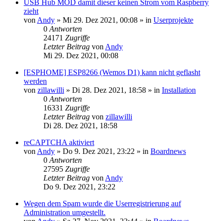
USB Hub MOD damit dieser keinen Strom vom Raspberry
zieht
von
Andy
»
Mi 29. Dez 2021, 00:08
» in
Userprojekte
0
Antworten
24171
Zugriffe
Letzter Beitrag
von
Andy
Mi 29. Dez 2021, 00:08
[ESPHOME] ESP8266 (Wemos D1) kann nicht geflasht
werden
von
zillawilli
»
Di 28. Dez 2021, 18:58
» in
Installation
0
Antworten
16331
Zugriffe
Letzter Beitrag
von
zillawilli
Di 28. Dez 2021, 18:58
reCAPTCHA aktiviert
von
Andy
»
Do 9. Dez 2021, 23:22
» in
Boardnews
0
Antworten
27595
Zugriffe
Letzter Beitrag
von
Andy
Do 9. Dez 2021, 23:22
Wegen dem Spam wurde die Userregistrierung auf
Administration umgestellt.