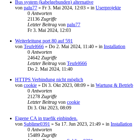
Bus system (kabelgebunden) alternative
von
palu77
»
Fr 3. Mai 2024, 12:03
» in
Userprojekte
0
Antworten
21136
Zugriffe
Letzter Beitrag
von
palu77
Fr 3. Mai 2024, 12:03
Weiterleitung port 80 auf 591
von
Teufel666
»
Do 2. Mai 2024, 11:40
» in
Installation
0
Antworten
24642
Zugriffe
Letzter Beitrag
von
Teufel666
Do 2. Mai 2024, 11:40
HTTPS Verbindung nicht möglich
von
cookie
»
Di 3. Okt 2023, 08:09
» in
Wartung & Betrieb
0
Antworten
21278
Zugriffe
Letzter Beitrag
von
cookie
Di 3. Okt 2023, 08:09
Eigene CA in traefik einbinden.
von
Sublime0391
»
Sa 17. Jun 2023, 21:49
» in
Installation
0
Antworten
15489
Zugriffe