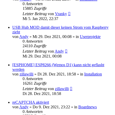
0
Antworten
15885
Zugriffe
Letzter Beitrag
von
Vranky
Mi 5. Jan 2022, 22:37
USB Hub MOD damit dieser keinen Strom vom Raspberry
zieht
von
Andy
»
Mi 29. Dez 2021, 00:08
» in
Userprojekte
0
Antworten
24110
Zugriffe
Letzter Beitrag
von
Andy
Mi 29. Dez 2021, 00:08
[ESPHOME] ESP8266 (Wemos D1) kann nicht geflasht
werden
von
zillawilli
»
Di 28. Dez 2021, 18:58
» in
Installation
0
Antworten
16261
Zugriffe
Letzter Beitrag
von
zillawilli
Di 28. Dez 2021, 18:58
reCAPTCHA aktiviert
von
Andy
»
Do 9. Dez 2021, 23:22
» in
Boardnews
0
Antworten