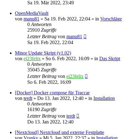
Sa 19. Mär 2022, 23:49
OpenMediaVault
von
manu81
»
Sa 19. Feb 2022, 22:04
» in
Vorschläge
0
Antworten
25910
Zugriffe
Letzter Beitrag
von
manu81
Sa 19. Feb 2022, 22:04
Minor Update Skript (v1.02)
von
ei23felix
»
So 6. Feb 2022, 16:09
» in
Das Skript
0
Antworten
35045
Zugriffe
Letzter Beitrag
von
ei23felix
So 6. Feb 2022, 16:09
[Docker] Docker compose für Traccar
von
terdt
»
Do 13. Jan 2022, 12:40
» in
Installation
0
Antworten
16190
Zugriffe
Letzter Beitrag
von
terdt
Do 13. Jan 2022, 12:40
[Nextcloud] Nextcloud und externe Festplatte
von
Vranky
»
Mi 5. Jan 2022, 22:37
» in
Installation