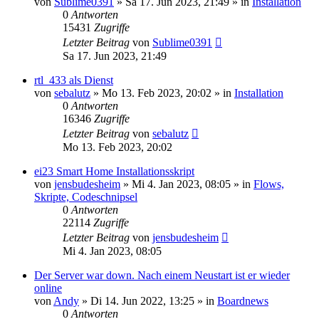
von
Sublime0391
»
Sa 17. Jun 2023, 21:49
» in
Installation
0
Antworten
15431
Zugriffe
Letzter Beitrag
von
Sublime0391
Sa 17. Jun 2023, 21:49
rtl_433 als Dienst
von
sebalutz
»
Mo 13. Feb 2023, 20:02
» in
Installation
0
Antworten
16346
Zugriffe
Letzter Beitrag
von
sebalutz
Mo 13. Feb 2023, 20:02
ei23 Smart Home Installationsskript
von
jensbudesheim
»
Mi 4. Jan 2023, 08:05
» in
Flows,
Skripte, Codeschnipsel
0
Antworten
22114
Zugriffe
Letzter Beitrag
von
jensbudesheim
Mi 4. Jan 2023, 08:05
Der Server war down. Nach einem Neustart ist er wieder
online
von
Andy
»
Di 14. Jun 2022, 13:25
» in
Boardnews
0
Antworten