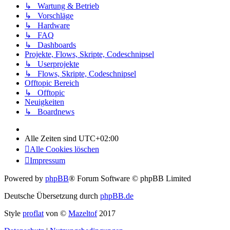
↳ Wartung & Betrieb
↳ Vorschläge
↳ Hardware
↳ FAQ
↳ Dashboards
Projekte, Flows, Skripte, Codeschnipsel
↳ Userprojekte
↳ Flows, Skripte, Codeschnipsel
Offtopic Bereich
↳ Offtopic
Neuigkeiten
↳ Boardnews
Alle Zeiten sind
UTC+02:00
Alle Cookies löschen
Impressum
Powered by
phpBB
® Forum Software © phpBB Limited
Deutsche Übersetzung durch
phpBB.de
Style
proflat
von ©
Mazeltof
2017