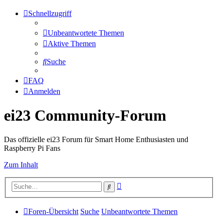
Schnellzugriff
Unbeantwortete Themen
Aktive Themen
Suche
FAQ
Anmelden
ei23 Community-Forum
Das offizielle ei23 Forum für Smart Home Enthusiasten und
Raspberry Pi Fans
Zum Inhalt
Erweiterte
Suche
Suche
Foren-Übersicht
Suche
Unbeantwortete Themen