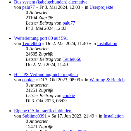
Bus system (kabelgebunden) alternative
von
palu77
»
Fr 3. Mai 2024, 12:03
» in
Userprojekte
0
Antworten
21104
Zugriffe
Letzter Beitrag
von
palu77
Fr 3. Mai 2024, 12:03
Weiterleitung port 80 auf 591
von
Teufel666
»
Do 2. Mai 2024, 11:40
» in
Installation
0
Antworten
24605
Zugriffe
Letzter Beitrag
von
Teufel666
Do 2. Mai 2024, 11:40
HTTPS Verbindung nicht möglich
von
cookie
»
Di 3. Okt 2023, 08:09
» in
Wartung & Betrieb
0
Antworten
21251
Zugriffe
Letzter Beitrag
von
cookie
Di 3. Okt 2023, 08:09
Eigene CA in traefik einbinden.
von
Sublime0391
»
Sa 17. Jun 2023, 21:49
» in
Installation
0
Antworten
15471
Zugriffe