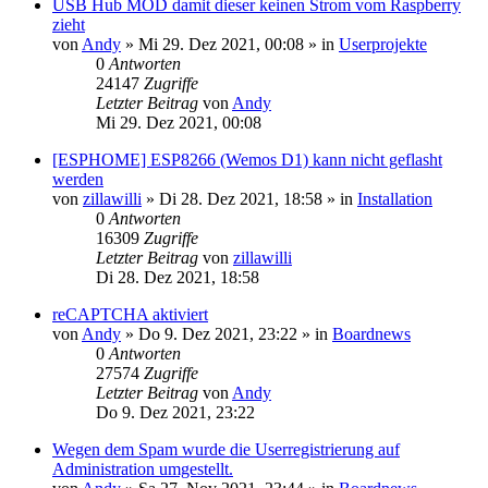
USB Hub MOD damit dieser keinen Strom vom Raspberry
zieht
von
Andy
»
Mi 29. Dez 2021, 00:08
» in
Userprojekte
0
Antworten
24147
Zugriffe
Letzter Beitrag
von
Andy
Mi 29. Dez 2021, 00:08
[ESPHOME] ESP8266 (Wemos D1) kann nicht geflasht
werden
von
zillawilli
»
Di 28. Dez 2021, 18:58
» in
Installation
0
Antworten
16309
Zugriffe
Letzter Beitrag
von
zillawilli
Di 28. Dez 2021, 18:58
reCAPTCHA aktiviert
von
Andy
»
Do 9. Dez 2021, 23:22
» in
Boardnews
0
Antworten
27574
Zugriffe
Letzter Beitrag
von
Andy
Do 9. Dez 2021, 23:22
Wegen dem Spam wurde die Userregistrierung auf
Administration umgestellt.