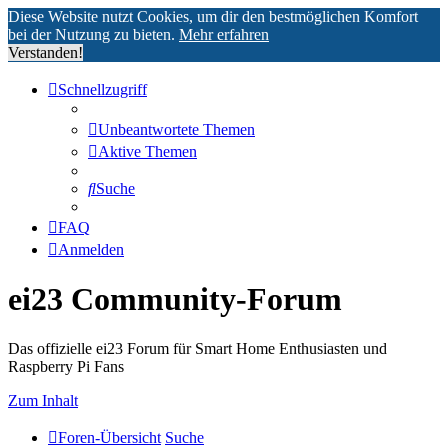
Diese Website nutzt Cookies, um dir den bestmöglichen Komfort
bei der Nutzung zu bieten.
Mehr erfahren
Verstanden!
Schnellzugriff
Unbeantwortete Themen
Aktive Themen
Suche
FAQ
Anmelden
ei23 Community-Forum
Das offizielle ei23 Forum für Smart Home Enthusiasten und
Raspberry Pi Fans
Zum Inhalt
Foren-Übersicht
Suche