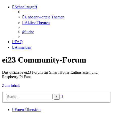
Schnellzugriff
Unbeantwortete Themen
Aktive Themen
Suche
FAQ
Anmelden
ei23 Community-Forum
Das offizielle ei23 Forum für Smart Home Enthusiasten und
Raspberry Pi Fans
Zum Inhalt
Erweiterte
Suche
Suche
Foren-Übersicht