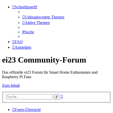
Schnellzugriff
Unbeantwortete Themen
Aktive Themen
Suche
FAQ
Anmelden
ei23 Community-Forum
Das offizielle ei23 Forum für Smart Home Enthusiasten und
Raspberry Pi Fans
Zum Inhalt
Erweiterte
Suche
Suche
Foren-Übersicht