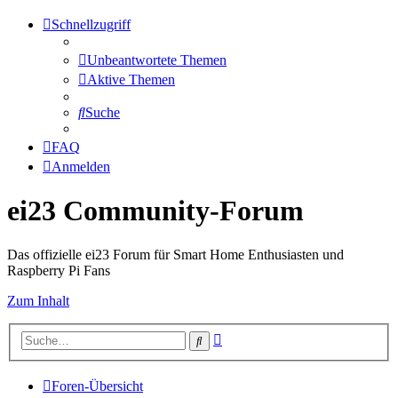
Schnellzugriff
Unbeantwortete Themen
Aktive Themen
Suche
FAQ
Anmelden
ei23 Community-Forum
Das offizielle ei23 Forum für Smart Home Enthusiasten und
Raspberry Pi Fans
Zum Inhalt
Erweiterte
Suche
Suche
Foren-Übersicht