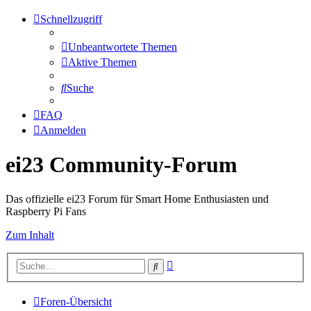
Schnellzugriff
Unbeantwortete Themen
Aktive Themen
Suche
FAQ
Anmelden
ei23 Community-Forum
Das offizielle ei23 Forum für Smart Home Enthusiasten und
Raspberry Pi Fans
Zum Inhalt
Erweiterte
Suche
Suche
Foren-Übersicht