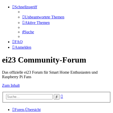
Schnellzugriff
Unbeantwortete Themen
Aktive Themen
Suche
FAQ
Anmelden
ei23 Community-Forum
Das offizielle ei23 Forum für Smart Home Enthusiasten und
Raspberry Pi Fans
Zum Inhalt
Erweiterte
Suche
Suche
Foren-Übersicht