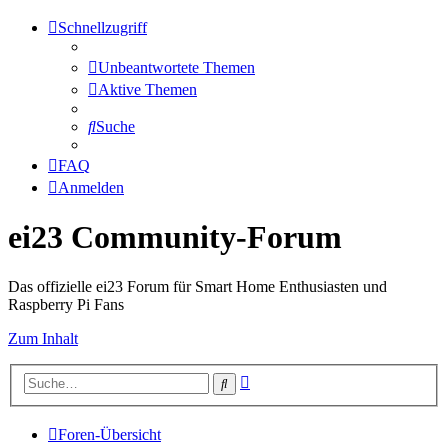
Schnellzugriff
Unbeantwortete Themen
Aktive Themen
Suche
FAQ
Anmelden
ei23 Community-Forum
Das offizielle ei23 Forum für Smart Home Enthusiasten und
Raspberry Pi Fans
Zum Inhalt
Erweiterte
Suche
Suche
Foren-Übersicht