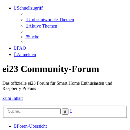
Schnellzugriff
Unbeantwortete Themen
Aktive Themen
Suche
FAQ
Anmelden
ei23 Community-Forum
Das offizielle ei23 Forum für Smart Home Enthusiasten und
Raspberry Pi Fans
Zum Inhalt
Erweiterte
Suche
Suche
Foren-Übersicht