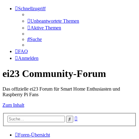
Schnellzugriff
Unbeantwortete Themen
Aktive Themen
Suche
FAQ
Anmelden
ei23 Community-Forum
Das offizielle ei23 Forum für Smart Home Enthusiasten und
Raspberry Pi Fans
Zum Inhalt
Erweiterte
Suche
Suche
Foren-Übersicht