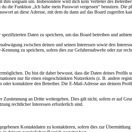
it ihm sorgsam um. Insbesondere wird dich kein Vertreter des Betreibe
nst du die Funktion „Ich habe mein Passwort vergessen“ benutzen. Di
asswort an diese Adresse, mit dem du dann auf das Board zugreifen kan
r spezifizierten Daten zu speichern, um das Board betreiben und anbiet
ssenabwägung zwischen deinen und seinen Interessen sowie den Interes
-Kennung zu speichern, sofern dies zur Gefahrenabwehr oder zur recht
möglichen. Du bist dir daher bewusst, dass die Daten deines Profils und
mationen nur für einen eingeschränkten Nutzerkreis (z. B. andere regist
oder kontaktiere den Betreiber. Die E-Mail-Adresse aus deinem Profil 
r Zustimmung an Dritte weitergeben. Dies gilt nicht, sofern er auf Gr
zung rechtlicher Interessen erforderlich sind.
ngegebenen Kontaktdaten zu kontaktieren, sofern dies zur Übermittlung z