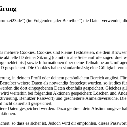
lärung
forum.ei23.de“) (im Folgenden „der Betreiber“) die Daten verwendet,
s mehrere Cookies. Cookies sind kleine Textdateien, die dein Browser 
ie aktuelle ID deiner Sitzung (damit dir alle Seitenaufrufe zugeordnet
angemeldet bist) sowie Informationen über deine Teilnahme an Umfragen
ID gespeichert. Die Cookies haben standardmäßig eine Gültigkeit von e
ierung, in deinem Profil oder deinem persönlichem Bereich angibst. Für
reiber weitere Daten als notwendig festgelegt wurden, so ist dies für 
 werden die dort eingegebenen Daten ebenfalls gespeichert. Gleiches gi
e wird weiterhin bei folgenden Aktionen gespeichert: Löschen und Änd
ktivierung, Benutzer-Passwort) und gescheiterte Anmeldeversuche. D
d nicht dauerhaft gespeichert.
eitere Daten gespeichert werden. Dazu gehören dein Abstimmungsverhal
nktionen.
ert, so dass es sicher ist. Jedoch wird dir empfohlen, dieses Passwor