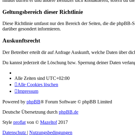
hinaus dürfen er und andere Benutzer dich kontaktieren, sofern du die
Geltungsbereich dieser Richtlinie
Diese Richtlinie umfasst nur den Bereich der Seiten, die die phpBB-S
darüber gesondert informieren.
Auskunftsrecht
Der Betreiber erteilt dir auf Anfrage Auskunft, welche Daten über dic
Du kannst jederzeit die Löschung bzw. Sperrung deiner Daten verlange
Alle Zeiten sind
UTC+02:00
Alle Cookies löschen
Impressum
Powered by
phpBB
® Forum Software © phpBB Limited
Deutsche Übersetzung durch
phpBB.de
Style
proflat
von ©
Mazeltof
2017
Datenschutz
|
Nutzungsbedingungen