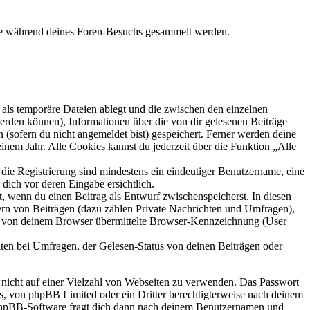
 die während deines Foren-Besuchs gesammelt werden.
als temporäre Dateien ablegt und die zwischen den einzelnen
 werden können), Informationen über die von dir gelesenen Beiträge
 (sofern du nicht angemeldet bist) gespeichert. Ferner werden deine
inem Jahr. Alle Cookies kannst du jederzeit über die Funktion „Alle
 die Registrierung sind mindestens ein eindeutiger Benutzername, eine
dich vor deren Eingabe ersichtlich.
lt, wenn du einen Beitrag als Entwurf zwischenspeicherst. In diesen
ern von Beiträgen (dazu zählen Private Nachrichten und Umfragen),
ie von deinem Browser übermittelte Browser-Kennzeichnung (User
ten bei Umfragen, der Gelesen-Status von deinen Beiträgen oder
t nicht auf einer Vielzahl von Webseiten zu verwenden. Das Passwort
rs, von phpBB Limited oder ein Dritter berechtigterweise nach deinem
e phpBB-Software fragt dich dann nach deinem Benutzernamen und