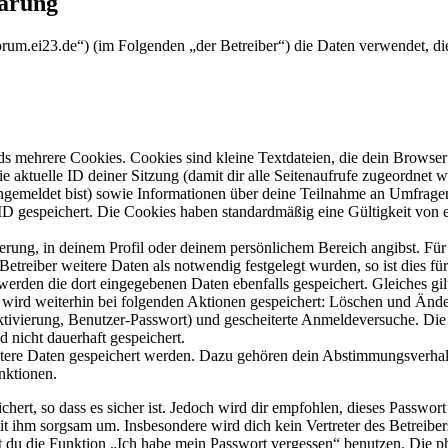
lärung
forum.ei23.de“) (im Folgenden „der Betreiber“) die Daten verwendet,
s mehrere Cookies. Cookies sind kleine Textdateien, die dein Browser 
ie aktuelle ID deiner Sitzung (damit dir alle Seitenaufrufe zugeordnet
angemeldet bist) sowie Informationen über deine Teilnahme an Umfragen
ID gespeichert. Die Cookies haben standardmäßig eine Gültigkeit von e
ierung, in deinem Profil oder deinem persönlichem Bereich angibst. Für
reiber weitere Daten als notwendig festgelegt wurden, so ist dies für 
 werden die dort eingegebenen Daten ebenfalls gespeichert. Gleiches gi
e wird weiterhin bei folgenden Aktionen gespeichert: Löschen und Änd
ktivierung, Benutzer-Passwort) und gescheiterte Anmeldeversuche. D
d nicht dauerhaft gespeichert.
eitere Daten gespeichert werden. Dazu gehören dein Abstimmungsverhal
nktionen.
ert, so dass es sicher ist. Jedoch wird dir empfohlen, dieses Passwor
it ihm sorgsam um. Insbesondere wird dich kein Vertreter des Betreibe
nst du die Funktion „Ich habe mein Passwort vergessen“ benutzen. Di