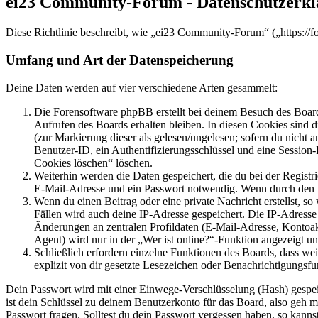
ei23 Community-Forum - Datenschutzerk
Diese Richtlinie beschreibt, wie „ei23 Community-Forum“ („https://
Umfang und Art der Datenspeicherung
Deine Daten werden auf vier verschiedene Arten gesammelt:
Die Forensoftware phpBB erstellt bei deinem Besuch des Board
Aufrufen des Boards erhalten bleiben. In diesen Cookies sind d
(zur Markierung dieser als gelesen/ungelesen; sofern du nicht 
Benutzer-ID, ein Authentifizierungsschlüssel und eine Session-
Cookies löschen“ löschen.
Weiterhin werden die Daten gespeichert, die du bei der Registr
E-Mail-Adresse und ein Passwort notwendig. Wenn durch den Bet
Wenn du einen Beitrag oder eine private Nachricht erstellst, so
Fällen wird auch deine IP-Adresse gespeichert. Die IP-Adress
Änderungen an zentralen Profildaten (E-Mail-Adresse, Kontoa
Agent) wird nur in der „Wer ist online?“-Funktion angezeigt un
Schließlich erfordern einzelne Funktionen des Boards, dass w
explizit von dir gesetzte Lesezeichen oder Benachrichtigungsfu
Dein Passwort wird mit einer Einwege-Verschlüsselung (Hash) gespeich
ist dein Schlüssel zu deinem Benutzerkonto für das Board, also geh m
Passwort fragen. Solltest du dein Passwort vergessen haben, so kan