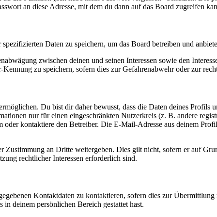
asswort an diese Adresse, mit dem du dann auf das Board zugreifen kan
r spezifizierten Daten zu speichern, um das Board betreiben und anbiet
ssenabwägung zwischen deinen und seinen Interessen sowie den Interes
-Kennung zu speichern, sofern dies zur Gefahrenabwehr oder zur recht
möglichen. Du bist dir daher bewusst, dass die Daten deines Profils und
mationen nur für einen eingeschränkten Nutzerkreis (z. B. andere regist
oder kontaktiere den Betreiber. Die E-Mail-Adresse aus deinem Profil 
r Zustimmung an Dritte weitergeben. Dies gilt nicht, sofern er auf Gr
zung rechtlicher Interessen erforderlich sind.
ngegebenen Kontaktdaten zu kontaktieren, sofern dies zur Übermittlung z
s in deinem persönlichen Bereich gestattet hast.