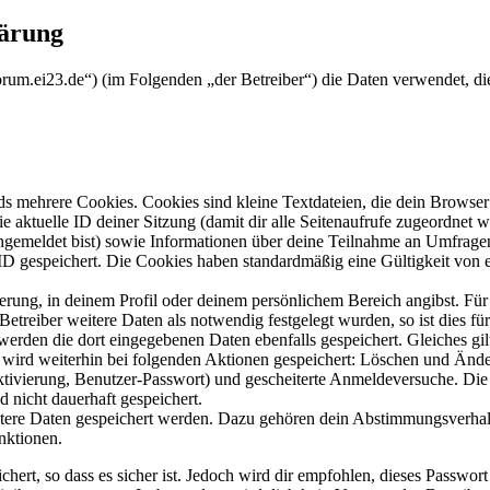
lärung
forum.ei23.de“) (im Folgenden „der Betreiber“) die Daten verwendet,
s mehrere Cookies. Cookies sind kleine Textdateien, die dein Browser 
ie aktuelle ID deiner Sitzung (damit dir alle Seitenaufrufe zugeordnet
angemeldet bist) sowie Informationen über deine Teilnahme an Umfragen
ID gespeichert. Die Cookies haben standardmäßig eine Gültigkeit von e
ierung, in deinem Profil oder deinem persönlichem Bereich angibst. Für
reiber weitere Daten als notwendig festgelegt wurden, so ist dies für 
 werden die dort eingegebenen Daten ebenfalls gespeichert. Gleiches gi
e wird weiterhin bei folgenden Aktionen gespeichert: Löschen und Änd
ktivierung, Benutzer-Passwort) und gescheiterte Anmeldeversuche. D
d nicht dauerhaft gespeichert.
eitere Daten gespeichert werden. Dazu gehören dein Abstimmungsverhal
nktionen.
ert, so dass es sicher ist. Jedoch wird dir empfohlen, dieses Passwor