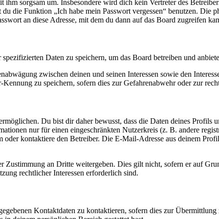
it ihm sorgsam um. Insbesondere wird dich kein Vertreter des Betreibe
nst du die Funktion „Ich habe mein Passwort vergessen“ benutzen. Di
asswort an diese Adresse, mit dem du dann auf das Board zugreifen kan
r spezifizierten Daten zu speichern, um das Board betreiben und anbiet
ssenabwägung zwischen deinen und seinen Interessen sowie den Interes
-Kennung zu speichern, sofern dies zur Gefahrenabwehr oder zur recht
möglichen. Du bist dir daher bewusst, dass die Daten deines Profils und
mationen nur für einen eingeschränkten Nutzerkreis (z. B. andere regist
oder kontaktiere den Betreiber. Die E-Mail-Adresse aus deinem Profil 
r Zustimmung an Dritte weitergeben. Dies gilt nicht, sofern er auf Gr
zung rechtlicher Interessen erforderlich sind.
ngegebenen Kontaktdaten zu kontaktieren, sofern dies zur Übermittlung z