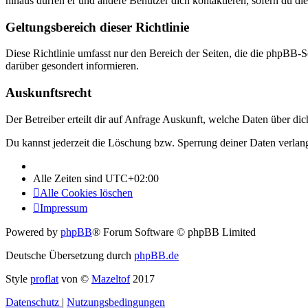
hinaus dürfen er und andere Benutzer dich kontaktieren, sofern du die
Geltungsbereich dieser Richtlinie
Diese Richtlinie umfasst nur den Bereich der Seiten, die die phpBB-S
darüber gesondert informieren.
Auskunftsrecht
Der Betreiber erteilt dir auf Anfrage Auskunft, welche Daten über dic
Du kannst jederzeit die Löschung bzw. Sperrung deiner Daten verlange
Alle Zeiten sind
UTC+02:00
Alle Cookies löschen
Impressum
Powered by
phpBB
® Forum Software © phpBB Limited
Deutsche Übersetzung durch
phpBB.de
Style
proflat
von ©
Mazeltof
2017
Datenschutz
|
Nutzungsbedingungen