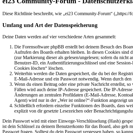
ei23 Community-Forum - Datenschutzerk
Diese Richtlinie beschreibt, wie „ei23 Community-Forum“ („https://
Umfang und Art der Datenspeicherung
Deine Daten werden auf vier verschiedene Arten gesammelt:
Die Forensoftware phpBB erstellt bei deinem Besuch des Board
Aufrufen des Boards erhalten bleiben. In diesen Cookies sind d
(zur Markierung dieser als gelesen/ungelesen; sofern du nicht 
Benutzer-ID, ein Authentifizierungsschlüssel und eine Session-
Cookies löschen“ löschen.
Weiterhin werden die Daten gespeichert, die du bei der Registr
E-Mail-Adresse und ein Passwort notwendig. Wenn durch den Bet
Wenn du einen Beitrag oder eine private Nachricht erstellst, so
Fällen wird auch deine IP-Adresse gespeichert. Die IP-Adress
Änderungen an zentralen Profildaten (E-Mail-Adresse, Kontoa
Agent) wird nur in der „Wer ist online?“-Funktion angezeigt un
Schließlich erfordern einzelne Funktionen des Boards, dass w
explizit von dir gesetzte Lesezeichen oder Benachrichtigungsfu
Dein Passwort wird mit einer Einwege-Verschlüsselung (Hash) gespeich
ist dein Schlüssel zu deinem Benutzerkonto für das Board, also geh m
Passwort fragen. Solltest du dein Passwort vergessen haben, so kan