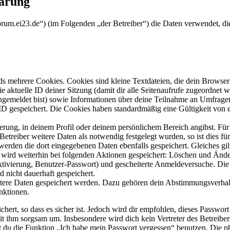
lärung
forum.ei23.de“) (im Folgenden „der Betreiber“) die Daten verwendet,
s mehrere Cookies. Cookies sind kleine Textdateien, die dein Browser 
ie aktuelle ID deiner Sitzung (damit dir alle Seitenaufrufe zugeordnet
angemeldet bist) sowie Informationen über deine Teilnahme an Umfragen
ID gespeichert. Die Cookies haben standardmäßig eine Gültigkeit von e
ierung, in deinem Profil oder deinem persönlichem Bereich angibst. Für
reiber weitere Daten als notwendig festgelegt wurden, so ist dies für 
 werden die dort eingegebenen Daten ebenfalls gespeichert. Gleiches gi
e wird weiterhin bei folgenden Aktionen gespeichert: Löschen und Änd
ktivierung, Benutzer-Passwort) und gescheiterte Anmeldeversuche. D
d nicht dauerhaft gespeichert.
eitere Daten gespeichert werden. Dazu gehören dein Abstimmungsverhal
nktionen.
ert, so dass es sicher ist. Jedoch wird dir empfohlen, dieses Passwor
it ihm sorgsam um. Insbesondere wird dich kein Vertreter des Betreibe
nst du die Funktion „Ich habe mein Passwort vergessen“ benutzen. Di