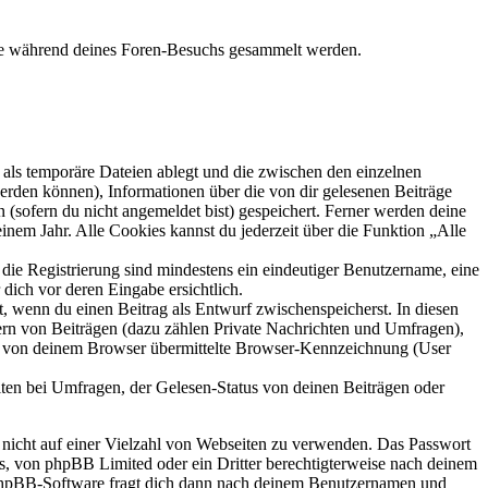
 die während deines Foren-Besuchs gesammelt werden.
als temporäre Dateien ablegt und die zwischen den einzelnen
 werden können), Informationen über die von dir gelesenen Beiträge
 (sofern du nicht angemeldet bist) gespeichert. Ferner werden deine
inem Jahr. Alle Cookies kannst du jederzeit über die Funktion „Alle
 die Registrierung sind mindestens ein eindeutiger Benutzername, eine
dich vor deren Eingabe ersichtlich.
lt, wenn du einen Beitrag als Entwurf zwischenspeicherst. In diesen
ern von Beiträgen (dazu zählen Private Nachrichten und Umfragen),
ie von deinem Browser übermittelte Browser-Kennzeichnung (User
ten bei Umfragen, der Gelesen-Status von deinen Beiträgen oder
t nicht auf einer Vielzahl von Webseiten zu verwenden. Das Passwort
rs, von phpBB Limited oder ein Dritter berechtigterweise nach deinem
e phpBB-Software fragt dich dann nach deinem Benutzernamen und