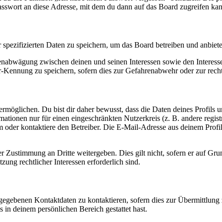
asswort an diese Adresse, mit dem du dann auf das Board zugreifen kan
r spezifizierten Daten zu speichern, um das Board betreiben und anbiet
ssenabwägung zwischen deinen und seinen Interessen sowie den Interes
-Kennung zu speichern, sofern dies zur Gefahrenabwehr oder zur recht
möglichen. Du bist dir daher bewusst, dass die Daten deines Profils und
mationen nur für einen eingeschränkten Nutzerkreis (z. B. andere regist
oder kontaktiere den Betreiber. Die E-Mail-Adresse aus deinem Profil 
r Zustimmung an Dritte weitergeben. Dies gilt nicht, sofern er auf Gr
zung rechtlicher Interessen erforderlich sind.
ngegebenen Kontaktdaten zu kontaktieren, sofern dies zur Übermittlung z
s in deinem persönlichen Bereich gestattet hast.