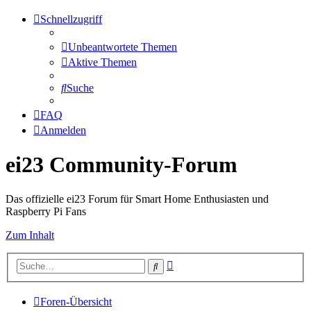
Schnellzugriff
Unbeantwortete Themen
Aktive Themen
Suche
FAQ
Anmelden
ei23 Community-Forum
Das offizielle ei23 Forum für Smart Home Enthusiasten und
Raspberry Pi Fans
Zum Inhalt
Erweiterte
Suche
Suche
Foren-Übersicht