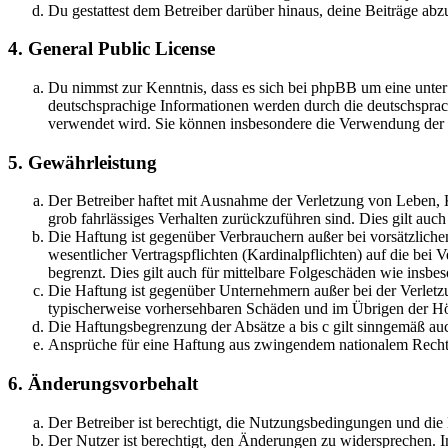
Du gestattest dem Betreiber darüber hinaus, deine Beiträge abz
4. General Public License
Du nimmst zur Kenntnis, dass es sich bei phpBB um eine unter
deutschsprachige Informationen werden durch die deutschsprac
verwendet wird. Sie können insbesondere die Verwendung der S
5. Gewährleistung
Der Betreiber haftet mit Ausnahme der Verletzung von Leben, Kö
grob fahrlässiges Verhalten zurückzuführen sind. Dies gilt au
Die Haftung ist gegenüber Verbrauchern außer bei vorsätzlich
wesentlicher Vertragspflichten (Kardinalpflichten) auf die be
begrenzt. Dies gilt auch für mittelbare Folgeschäden wie ins
Die Haftung ist gegenüber Unternehmern außer bei der Verletzu
typischerweise vorhersehbaren Schäden und im Übrigen der Höh
Die Haftungsbegrenzung der Absätze a bis c gilt sinngemäß auc
Ansprüche für eine Haftung aus zwingendem nationalem Recht 
6. Änderungsvorbehalt
Der Betreiber ist berechtigt, die Nutzungsbedingungen und di
Der Nutzer ist berechtigt, den Änderungen zu widersprechen. I