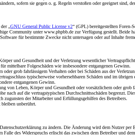
uändern, sofern sie gegen o. g. Regeln verstoßen oder geeignet sind, 
 der „
GNU General Public License v2
“ (GPL) bereitgestellten Foren
hige Community unter www.phpbb.de zur Verfügung gestellt. Beide hab
oftware für bestimmte Zwecke nicht untersagen oder auf Inhalte frem
rper und Gesundheit und der Verletzung wesentlicher Vertragspflichten
ch für mittelbare Folgeschäden wie insbesondere entgangenen Gewinn.
em oder grob fahrlässigem Verhalten oder bei Schäden aus der Verletz
i Vertragsschluss typischerweise vorhersehbaren Schäden und im übrigen
besondere entgangenen Gewinn.
ng von Leben, Körper und Gesundheit oder vorsätzlichem oder grob fah
e nach auf die vertragstypischen Durchschnittsschäden begrenzt. Dies
h zugunsten der Mitarbeiter und Erfüllungsgehilfen des Betreibers.
bleiben unberührt.
e Datenschutzerklärung zu ändern. Die Änderung wird dem Nutzer per E-
m Falle des Widerspruchs erlischt das zwischen dem Betreiber und dem 