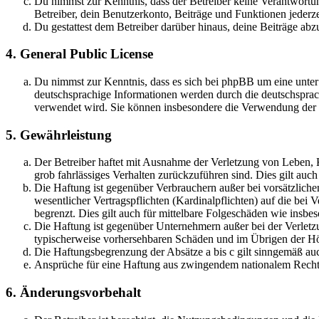
Du nimmst zur Kenntnis, dass der Betreiber keine Verantwortung 
Betreiber, dein Benutzerkonto, Beiträge und Funktionen jederze
Du gestattest dem Betreiber darüber hinaus, deine Beiträge abz
4. General Public License
Du nimmst zur Kenntnis, dass es sich bei phpBB um eine unter
deutschsprachige Informationen werden durch die deutschsprac
verwendet wird. Sie können insbesondere die Verwendung der S
5. Gewährleistung
Der Betreiber haftet mit Ausnahme der Verletzung von Leben, Kö
grob fahrlässiges Verhalten zurückzuführen sind. Dies gilt au
Die Haftung ist gegenüber Verbrauchern außer bei vorsätzlich
wesentlicher Vertragspflichten (Kardinalpflichten) auf die be
begrenzt. Dies gilt auch für mittelbare Folgeschäden wie ins
Die Haftung ist gegenüber Unternehmern außer bei der Verletzu
typischerweise vorhersehbaren Schäden und im Übrigen der Höh
Die Haftungsbegrenzung der Absätze a bis c gilt sinngemäß auc
Ansprüche für eine Haftung aus zwingendem nationalem Recht 
6. Änderungsvorbehalt