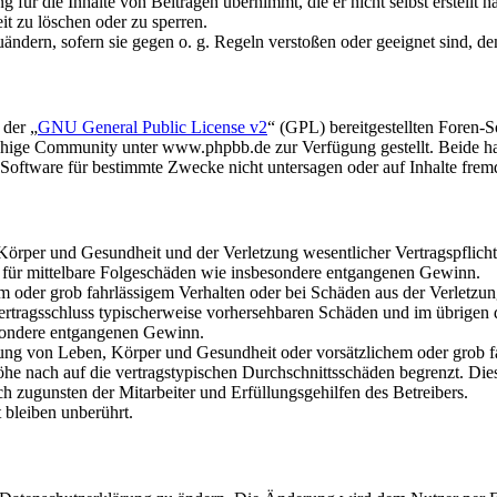
für die Inhalte von Beiträgen übernimmt, die er nicht selbst erstellt 
it zu löschen oder zu sperren.
uändern, sofern sie gegen o. g. Regeln verstoßen oder geeignet sind, 
 der „
GNU General Public License v2
“ (GPL) bereitgestellten Foren
hige Community unter www.phpbb.de zur Verfügung gestellt. Beide hab
oftware für bestimmte Zwecke nicht untersagen oder auf Inhalte frem
rper und Gesundheit und der Verletzung wesentlicher Vertragspflichten
ch für mittelbare Folgeschäden wie insbesondere entgangenen Gewinn.
em oder grob fahrlässigem Verhalten oder bei Schäden aus der Verletz
i Vertragsschluss typischerweise vorhersehbaren Schäden und im übrigen
besondere entgangenen Gewinn.
ng von Leben, Körper und Gesundheit oder vorsätzlichem oder grob fah
e nach auf die vertragstypischen Durchschnittsschäden begrenzt. Dies
h zugunsten der Mitarbeiter und Erfüllungsgehilfen des Betreibers.
bleiben unberührt.