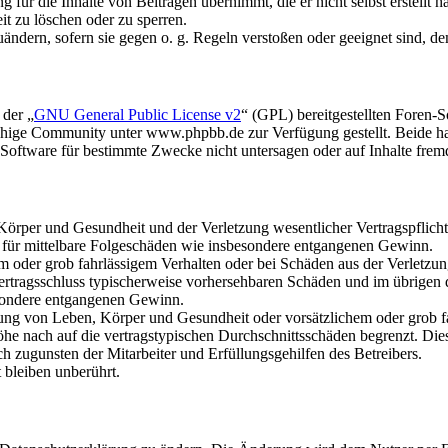
für die Inhalte von Beiträgen übernimmt, die er nicht selbst erstellt 
it zu löschen oder zu sperren.
uändern, sofern sie gegen o. g. Regeln verstoßen oder geeignet sind, 
 der „
GNU General Public License v2
“ (GPL) bereitgestellten Foren
hige Community unter www.phpbb.de zur Verfügung gestellt. Beide hab
oftware für bestimmte Zwecke nicht untersagen oder auf Inhalte frem
rper und Gesundheit und der Verletzung wesentlicher Vertragspflichten
ch für mittelbare Folgeschäden wie insbesondere entgangenen Gewinn.
em oder grob fahrlässigem Verhalten oder bei Schäden aus der Verletz
i Vertragsschluss typischerweise vorhersehbaren Schäden und im übrigen
besondere entgangenen Gewinn.
ng von Leben, Körper und Gesundheit oder vorsätzlichem oder grob fah
e nach auf die vertragstypischen Durchschnittsschäden begrenzt. Dies
h zugunsten der Mitarbeiter und Erfüllungsgehilfen des Betreibers.
bleiben unberührt.