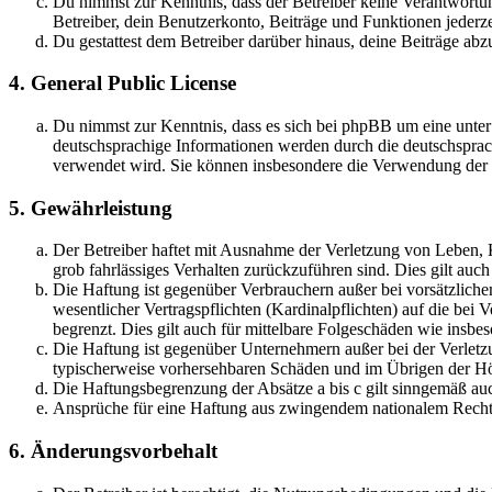
Du nimmst zur Kenntnis, dass der Betreiber keine Verantwortung 
Betreiber, dein Benutzerkonto, Beiträge und Funktionen jederze
Du gestattest dem Betreiber darüber hinaus, deine Beiträge abz
4. General Public License
Du nimmst zur Kenntnis, dass es sich bei phpBB um eine unter
deutschsprachige Informationen werden durch die deutschsprac
verwendet wird. Sie können insbesondere die Verwendung der S
5. Gewährleistung
Der Betreiber haftet mit Ausnahme der Verletzung von Leben, Kö
grob fahrlässiges Verhalten zurückzuführen sind. Dies gilt au
Die Haftung ist gegenüber Verbrauchern außer bei vorsätzlich
wesentlicher Vertragspflichten (Kardinalpflichten) auf die be
begrenzt. Dies gilt auch für mittelbare Folgeschäden wie ins
Die Haftung ist gegenüber Unternehmern außer bei der Verletzu
typischerweise vorhersehbaren Schäden und im Übrigen der Höh
Die Haftungsbegrenzung der Absätze a bis c gilt sinngemäß auc
Ansprüche für eine Haftung aus zwingendem nationalem Recht 
6. Änderungsvorbehalt