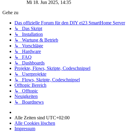
Mi 18. Jun 2025, 14:35
Gehe zu
Das offizielle Forum für den DIY ei23 SmartHome Server
↳ Das Skript
↳ Installation
↳ Wartung & Betrieb
↳ Vorschläge
↳ Hardware
↳ FAQ
↳ Dashboards
Projekte, Flows, Skripte, Codeschnipsel
↳ Userprojekte
↳ Flows, Skripte, Codeschnipsel
Offtopic Bereich
↳ Offtopic
Neuigkeiten
↳ Boardnews
Alle Zeiten sind
UTC+02:00
Alle Cookies löschen
Impressum