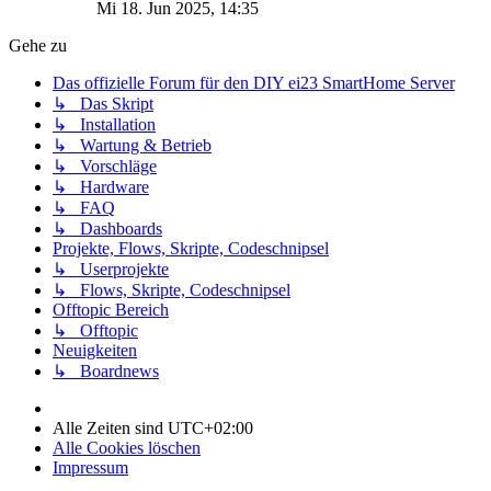
Mi 18. Jun 2025, 14:35
Gehe zu
Das offizielle Forum für den DIY ei23 SmartHome Server
↳ Das Skript
↳ Installation
↳ Wartung & Betrieb
↳ Vorschläge
↳ Hardware
↳ FAQ
↳ Dashboards
Projekte, Flows, Skripte, Codeschnipsel
↳ Userprojekte
↳ Flows, Skripte, Codeschnipsel
Offtopic Bereich
↳ Offtopic
Neuigkeiten
↳ Boardnews
Alle Zeiten sind
UTC+02:00
Alle Cookies löschen
Impressum