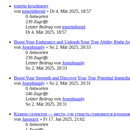
tonerin keszitmeny
von
tonerinbrend
»
Di 4. Mär 2025, 18:57
0
Antworten
239
Zugriffe
Letzter Beitrag
von
tonerinbrend
Di 4. Mär 2025, 18:57
Boost Your Endurance and Unleash Your True Ability Right Awa
von
Josephnaply
»
So 2. Mär 2025, 20:33
0
Antworten
239
Zugriffe
Letzter Beitrag
von
Josephnaply
So 2. Mär 2025, 20:33
Boost Your Strength and Discover Your True Potential Immedia
von
Josephnaply
»
So 2. Mär 2025, 20:31
0
Antworten
246
Zugriffe
Letzter Beitrag
von
Josephnaply
So 2. Mär 2025, 20:31
Казино селектор — место, где страсть становится вдохно
von
Jasonzex
»
Fr 17. Jan 2025, 21:02
0
Antworten
1
Zugriffe