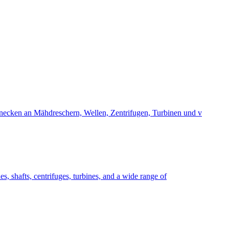
hnecken an Mähdreschern, Wellen, Zentrifugen, Turbinen und v
s, shafts, centrifuges, turbines, and a wide range of