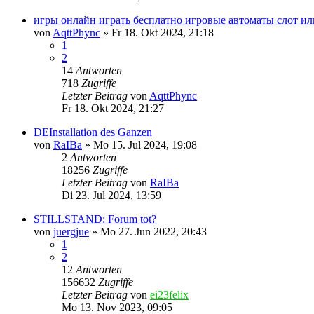
игры онлайн играть бесплатно игровые автоматы слот ил
von
AqttPhync
»
Fr 18. Okt 2024, 21:18
1
2
14
Antworten
718
Zugriffe
Letzter Beitrag
von
AqttPhync
Fr 18. Okt 2024, 21:27
DEInstallation des Ganzen
von
RaIBa
»
Mo 15. Jul 2024, 19:08
2
Antworten
18256
Zugriffe
Letzter Beitrag
von
RaIBa
Di 23. Jul 2024, 13:59
STILLSTAND: Forum tot?
von
juergjue
»
Mo 27. Jun 2022, 20:43
1
2
12
Antworten
156632
Zugriffe
Letzter Beitrag
von
ei23felix
Mo 13. Nov 2023, 09:05