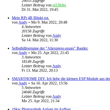
29055
Zugriffe
Letzter Beitrag
von
ei23felix
Di 31. Mai 2022, 19:45
Mein RPi 4B Blinkt rot.
von
Andy
»
Mo 9. Mai 2022, 20:48
4
Antworten
20158
Zugriffe
Letzter Beitrag
von
Andy
Sa 14. Mai 2022, 11:30
Selbsthilfegruppe der "Aliexpress-zeugs" Bastler.
von
Andy
»
Mo 25. Apr 2022, 21:45
3
Antworten
18149
Zugriffe
Letzter Beitrag
von
Andy
Fr 13. Mai 2022, 20:13
SMARTHOME DIY. Ich liebe die kleinen ESP Module aus dem
von
Andy
»
Sa 16. Apr 2022, 15:56
5
Antworten
24040
Zugriffe
Letzter Beitrag
von
Andy
Mo 25. Apr 2022, 21:34
16kw Photovoltaik Anlage im Aufbau