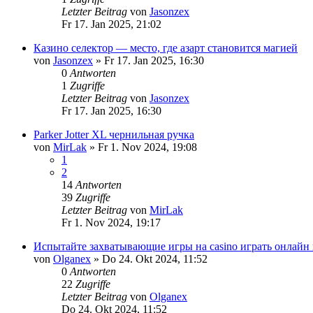
Letzter Beitrag
von
Jasonzex
Fr 17. Jan 2025, 21:02
Казино селектор — место, где азарт становится магией
von
Jasonzex
»
Fr 17. Jan 2025, 16:30
0
Antworten
1
Zugriffe
Letzter Beitrag
von
Jasonzex
Fr 17. Jan 2025, 16:30
Parker Jotter XL чернильная ручка
von
MirLak
»
Fr 1. Nov 2024, 19:08
1
2
14
Antworten
39
Zugriffe
Letzter Beitrag
von
MirLak
Fr 1. Nov 2024, 19:17
Испытайте захватывающие игры на casino играть онлайн 
von
Olganex
»
Do 24. Okt 2024, 11:52
0
Antworten
22
Zugriffe
Letzter Beitrag
von
Olganex
Do 24. Okt 2024, 11:52