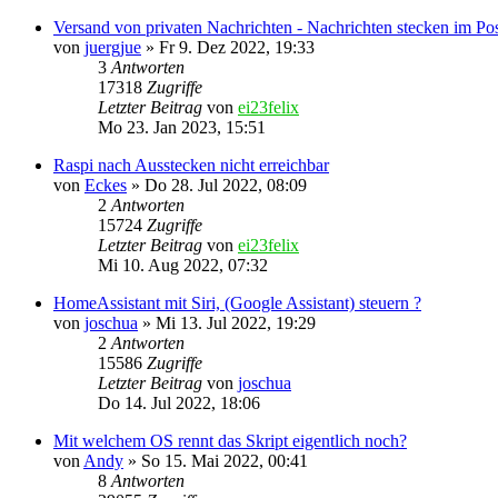
Versand von privaten Nachrichten - Nachrichten stecken im Po
von
juergjue
»
Fr 9. Dez 2022, 19:33
3
Antworten
17318
Zugriffe
Letzter Beitrag
von
ei23felix
Mo 23. Jan 2023, 15:51
Raspi nach Ausstecken nicht erreichbar
von
Eckes
»
Do 28. Jul 2022, 08:09
2
Antworten
15724
Zugriffe
Letzter Beitrag
von
ei23felix
Mi 10. Aug 2022, 07:32
HomeAssistant mit Siri, (Google Assistant) steuern ?
von
joschua
»
Mi 13. Jul 2022, 19:29
2
Antworten
15586
Zugriffe
Letzter Beitrag
von
joschua
Do 14. Jul 2022, 18:06
Mit welchem OS rennt das Skript eigentlich noch?
von
Andy
»
So 15. Mai 2022, 00:41
8
Antworten