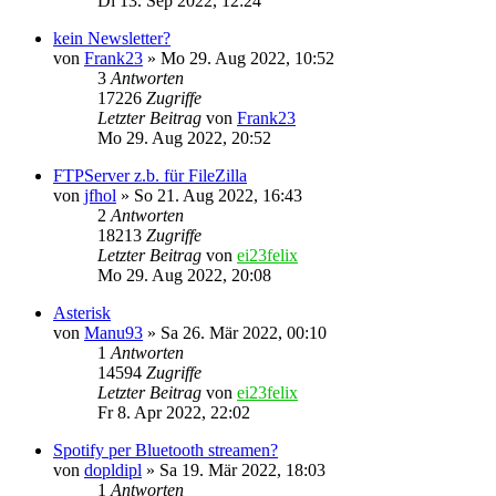
Di 13. Sep 2022, 12:24
kein Newsletter?
von
Frank23
»
Mo 29. Aug 2022, 10:52
3
Antworten
17226
Zugriffe
Letzter Beitrag
von
Frank23
Mo 29. Aug 2022, 20:52
FTPServer z.b. für FileZilla
von
jfhol
»
So 21. Aug 2022, 16:43
2
Antworten
18213
Zugriffe
Letzter Beitrag
von
ei23felix
Mo 29. Aug 2022, 20:08
Asterisk
von
Manu93
»
Sa 26. Mär 2022, 00:10
1
Antworten
14594
Zugriffe
Letzter Beitrag
von
ei23felix
Fr 8. Apr 2022, 22:02
Spotify per Bluetooth streamen?
von
dopldipl
»
Sa 19. Mär 2022, 18:03
1
Antworten