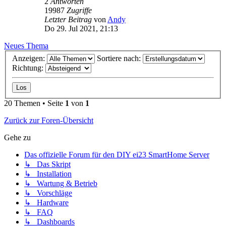
2
Antworten
19987
Zugriffe
Letzter Beitrag
von
Andy
Do 29. Jul 2021, 21:13
Neues Thema
Anzeigen:
Sortiere nach:
Richtung:
20 Themen • Seite
1
von
1
Zurück zur Foren-Übersicht
Gehe zu
Das offizielle Forum für den DIY ei23 SmartHome Server
↳ Das Skript
↳ Installation
↳ Wartung & Betrieb
↳ Vorschläge
↳ Hardware
↳ FAQ
↳ Dashboards