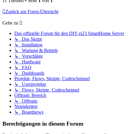
11 Themen • Seite
1
von
1
Zurück zur Foren-Übersicht
Gehe zu
Das offizielle Forum für den DIY ei23 SmartHome Server
↳ Das Skript
↳ Installation
↳ Wartung & Betrieb
↳ Vorschläge
↳ Hardware
↳ FAQ
↳ Dashboards
Projekte, Flows, Skripte, Codeschnipsel
↳ Userprojekte
↳ Flows, Skripte, Codeschnipsel
Offtopic Bereich
↳ Offtopic
Neuigkeiten
↳ Boardnews
Berechtigungen in diesem Forum