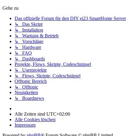
Gehe zu
Das offizielle Forum für den DIY ei23 SmartHome Server
↳ Das Skript
↳ Installation
↳ Wartung & Betrieb
↳ Vorschläge
↳ Hardware
↳ FAQ
↳ Dashboards
Projekte, Flows, Skripte, Codeschnipsel
↳ Userprojekte
↳ Flows, Skripte, Codeschnipsel
Offtopic Bereich
↳ Offtopic
Neuigkeiten
↳ Boardnews
Alle Zeiten sind
UTC+02:00
Alle Cookies löschen
Impressum
Powered by
phpBB
® Forum Software © phpBB Limited