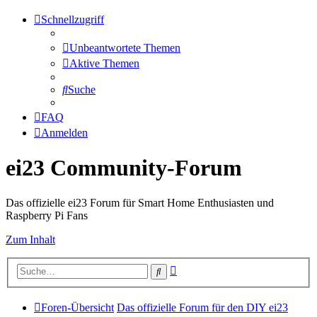
Schnellzugriff
Unbeantwortete Themen
Aktive Themen
Suche
FAQ
Anmelden
ei23 Community-Forum
Das offizielle ei23 Forum für Smart Home Enthusiasten und
Raspberry Pi Fans
Zum Inhalt
Erweiterte
Suche
Suche
Foren-Übersicht
Das offizielle Forum für den DIY ei23