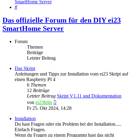
SmartHome Server
Suche
Das offizielle Forum für den DIY ei23
SmartHome Server
Forum
Themen
Beiträge
Letzter Beitrag
Das Skript
Anleitungen und Tipps zur Installation vom ei23 Skript auf
einen Raspberry PI 4
6
Themen
12
Beiträge
Letzter Beitrag
Skript V1.11 und Dokumentation
Neuester
von
ei23felix
Beitrag
Fr 25. Okt 2024, 14:28
Installation
Du hast Fragen oder ein Problem bei der Installation.....
Einfach Fragen.
Wenn du Fragen zu einem Programm hast das nicht