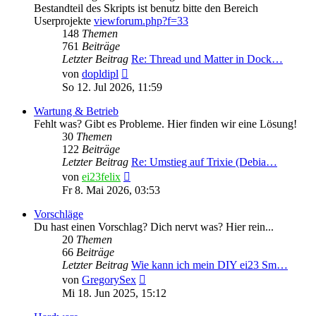
Bestandteil des Skripts ist benutz bitte den Bereich
Userprojekte
viewforum.php?f=33
148
Themen
761
Beiträge
Letzter Beitrag
Re: Thread und Matter in Dock…
Neuester
von
dopldipl
Beitrag
So 12. Jul 2026, 11:59
Wartung & Betrieb
Fehlt was? Gibt es Probleme. Hier finden wir eine Lösung!
30
Themen
122
Beiträge
Letzter Beitrag
Re: Umstieg auf Trixie (Debia…
Neuester
von
ei23felix
Beitrag
Fr 8. Mai 2026, 03:53
Vorschläge
Du hast einen Vorschlag? Dich nervt was? Hier rein...
20
Themen
66
Beiträge
Letzter Beitrag
Wie kann ich mein DIY ei23 Sm…
Neuester
von
GregorySex
Beitrag
Mi 18. Jun 2025, 15:12