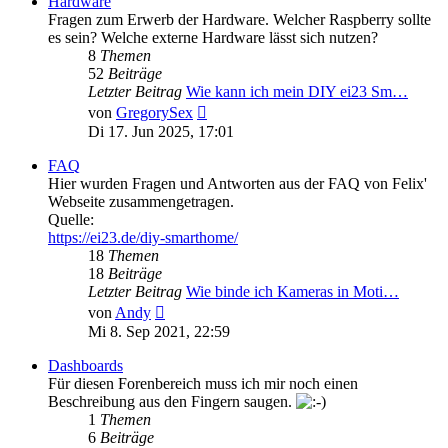
Hardware
Fragen zum Erwerb der Hardware. Welcher Raspberry sollte
es sein? Welche externe Hardware lässt sich nutzen?
8
Themen
52
Beiträge
Letzter Beitrag
Wie kann ich mein DIY ei23 Sm…
Neuester
von
GregorySex
Beitrag
Di 17. Jun 2025, 17:01
FAQ
Hier wurden Fragen und Antworten aus der FAQ von Felix'
Webseite zusammengetragen.
Quelle:
https://ei23.de/diy-smarthome/
18
Themen
18
Beiträge
Letzter Beitrag
Wie binde ich Kameras in Moti…
Neuester
von
Andy
Beitrag
Mi 8. Sep 2021, 22:59
Dashboards
Für diesen Forenbereich muss ich mir noch einen
Beschreibung aus den Fingern saugen.
1
Themen
6
Beiträge