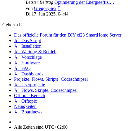
Letzter Beitrag
Optimierung der Energieeffizi…
Neuester
von
GregorySex
Beitrag
Di 17. Jun 2025, 04:44
Gehe zu
Das offizielle Forum für den DIY ei23 SmartHome Server
↳ Das Skript
↳ Installation
↳ Wartung & Betrieb
↳ Vorschläge
↳ Hardware
↳ FAQ
↳ Dashboards
Projekte, Flows, Skripte, Codeschnipsel
↳ Userprojekte
↳ Flows, Skripte, Codeschnipsel
Offtopic Bereich
↳ Offtopic
Neuigkeiten
↳ Boardnews
Alle Zeiten sind
UTC+02:00