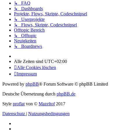
↳ FAQ
↳ Dashboards
Projekte, Flows, Skripte, Codeschnipsel
↳ Userprojekte
↳ Flows, Skripte, Codeschnipsel
Offtopic Bereich
↳ Offtopic
Neuigkeiten
↳ Boardnews
Alle Zeiten sind
UTC+02:00
Alle Cookies löschen
Impressum
Powered by
phpBB
® Forum Software © phpBB Limited
Deutsche Übersetzung durch
phpBB.de
Style
proflat
von ©
Mazeltof
2017
Datenschutz
|
Nutzungsbedingungen