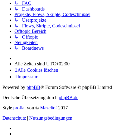
↳ FAQ
↳ Dashboards
Projekte, Flows, Skripte, Codeschnipsel
↳ Userprojekte
↳ Flows, Skripte, Codeschnipsel
Offtopic Bereich
↳ Offtopic
Neuigkeiten
↳ Boardnews
Alle Zeiten sind
UTC+02:00
Alle Cookies löschen
Impressum
Powered by
phpBB
® Forum Software © phpBB Limited
Deutsche Übersetzung durch
phpBB.de
Style
proflat
von ©
Mazeltof
2017
Datenschutz
|
Nutzungsbedingungen