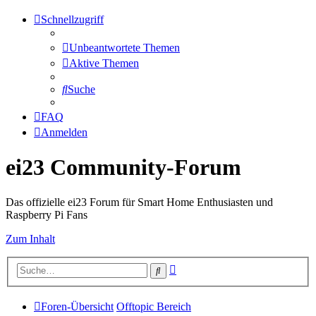
Schnellzugriff
Unbeantwortete Themen
Aktive Themen
Suche
FAQ
Anmelden
ei23 Community-Forum
Das offizielle ei23 Forum für Smart Home Enthusiasten und
Raspberry Pi Fans
Zum Inhalt
Erweiterte
Suche
Suche
Foren-Übersicht
Offtopic Bereich