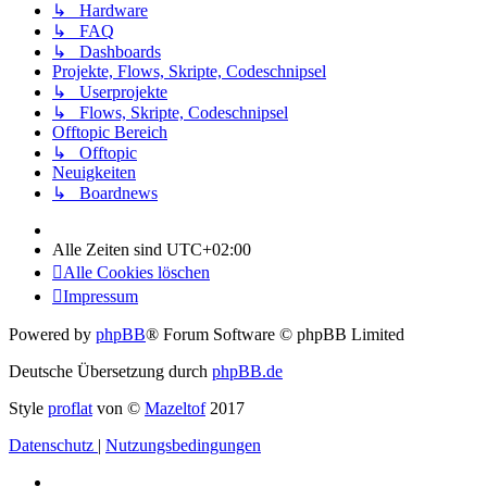
↳ Hardware
↳ FAQ
↳ Dashboards
Projekte, Flows, Skripte, Codeschnipsel
↳ Userprojekte
↳ Flows, Skripte, Codeschnipsel
Offtopic Bereich
↳ Offtopic
Neuigkeiten
↳ Boardnews
Alle Zeiten sind
UTC+02:00
Alle Cookies löschen
Impressum
Powered by
phpBB
® Forum Software © phpBB Limited
Deutsche Übersetzung durch
phpBB.de
Style
proflat
von ©
Mazeltof
2017
Datenschutz
|
Nutzungsbedingungen